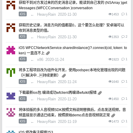
获取不到对方发过来的历史消息记录，能读到自己发的 (NSArray )get
Messages:(WFCCConversation )conversation
iOS
←
HeavyRain
2020-11-30
1
1453
获取历史记录，消息方向的值都是0，这个要怎么处理？安卓端可以
收到消息类型的值。
iOS
←
HeavyRain
2020-11-30
2
1353
iOS WFCCNetworkService.sharedInstance()?.connect(cid, token: to
ken) 一直连不上
iOS
←
x86
2020-11-24
1
1923
将多工程项目改为组件化开发，使用podspec本地化管理出现的问题
（解决中...持续更新）
iOS
←
HeavyRain
2020-11-24
1
1640
下载最新ios包 编译成功wfclient再编译wfuikit报错
iOS
←
HeavyRain
2020-11-20
1
1450
将体验版的多人音视频SDK按照文档说明替换后，点击发送视频，音
频直接显示通话已结束，按照原始demo点击音视频就正常
iOS
←
HeavyRain
2020-11-19
1
1473
iOS 修改备注报错253