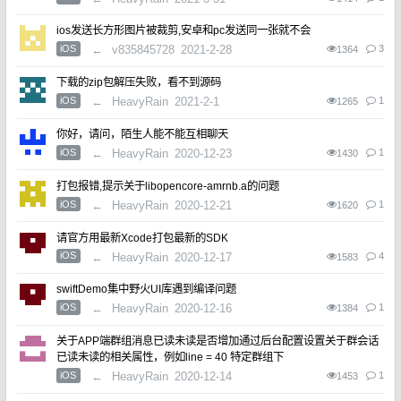
ios发送长方形图片被裁剪,安卓和pc发送同一张就不会
iOS
←
v835845728
2021-2-28
3
1364
下载的zip包解压失败，看不到源码
iOS
←
HeavyRain
2021-2-1
1
1265
你好，请问，陌生人能不能互相聊天
iOS
←
HeavyRain
2020-12-23
1
1430
打包报错,提示关于libopencore-amrnb.a的问题
iOS
←
HeavyRain
2020-12-21
1
1620
请官方用最新Xcode打包最新的SDK
iOS
←
HeavyRain
2020-12-17
4
1583
swiftDemo集中野火UI库遇到编译问题
iOS
←
HeavyRain
2020-12-16
1
1384
关于APP端群组消息已读未读是否增加通过后台配置设置关于群会话
已读未读的相关属性，例如line = 40 特定群组下
iOS
←
HeavyRain
2020-12-14
1
1453