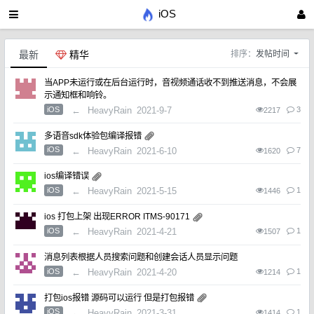
iOS
最新
精华
排序：
发帖时间
当APP未运行或在后台运行时，音视频通话收不到推送消息，不会展
示通知框和响铃。
iOS
←
HeavyRain
2021-9-7
3
2217
多语音sdk体验包编译报错
iOS
←
HeavyRain
2021-6-10
7
1620
ios编译错误
iOS
←
HeavyRain
2021-5-15
1
1446
ios 打包上架 出现ERROR ITMS-90171
iOS
←
HeavyRain
2021-4-21
1
1507
消息列表根据人员搜索问题和创建会话人员显示问题
iOS
←
HeavyRain
2021-4-20
1
1214
打包ios报错 源码可以运行 但是打包报错
iOS
←
HeavyRain
2021-3-31
1
1414