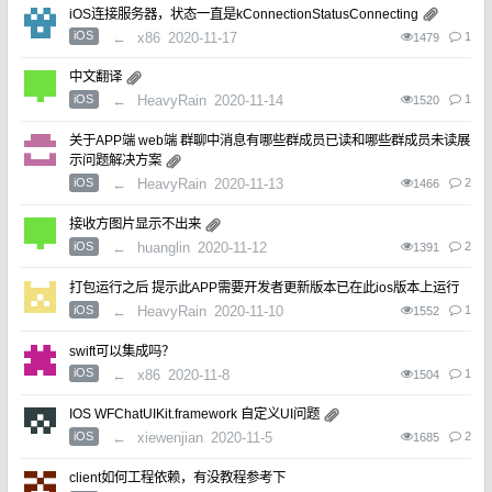
iOS连接服务器，状态一直是kConnectionStatusConnecting
iOS
←
x86
2020-11-17
1
1479
中文翻译
iOS
←
HeavyRain
2020-11-14
1
1520
关于APP端 web端 群聊中消息有哪些群成员已读和哪些群成员未读展
示问题解决方案
iOS
←
HeavyRain
2020-11-13
2
1466
接收方图片显示不出来
iOS
←
huanglin
2020-11-12
2
1391
打包运行之后 提示此APP需要开发者更新版本已在此ios版本上运行
iOS
←
HeavyRain
2020-11-10
1
1552
swift可以集成吗？
iOS
←
x86
2020-11-8
1
1504
IOS WFChatUIKit.framework 自定义UI问题
iOS
←
xiewenjian
2020-11-5
2
1685
client如何工程依赖，有没教程参考下