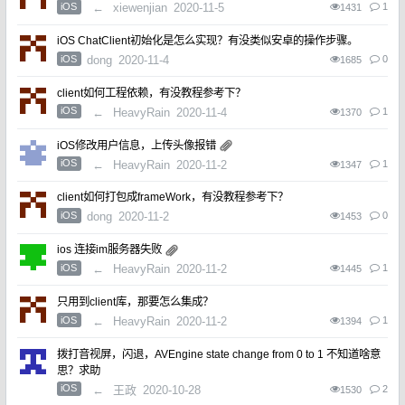
iOS
←
xiewenjian
2020-11-5
1
1431
iOS ChatClient初始化是怎么实现？有没类似安卓的操作步骤。
iOS
dong
2020-11-4
0
1685
client如何工程依赖，有没教程参考下？
iOS
←
HeavyRain
2020-11-4
1
1370
iOS修改用户信息，上传头像报错
iOS
←
HeavyRain
2020-11-2
1
1347
client如何打包成frameWork，有没教程参考下？
iOS
dong
2020-11-2
0
1453
ios 连接im服务器失败
iOS
←
HeavyRain
2020-11-2
1
1445
只用到client库，那要怎么集成？
iOS
←
HeavyRain
2020-11-2
1
1394
拨打音视屏，闪退，AVEngine state change from 0 to 1 不知道啥意
思？求助
iOS
←
王政
2020-10-28
2
1530