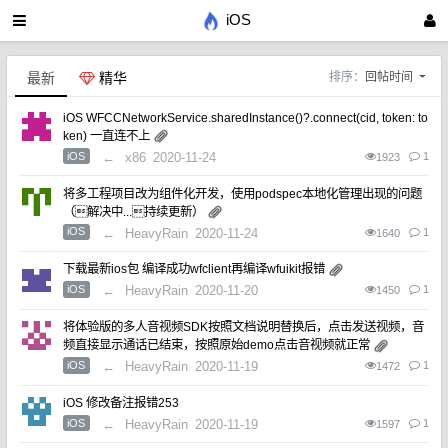
iOS
最新
精华
排序：
回帖时间
iOS WFCCNetworkService.sharedInstance()?.connect(cid, token: to
ken) 一直连不上
iOS
←
x86
2020-11-24
1
1923
将多工程项目改为组件化开发，使用podspec本地化管理出现的问题
（解决中...持续更新）
iOS
←
HeavyRain
2020-11-24
1
1640
下载最新ios包 编译成功wfclient再编译wfuikit报错
iOS
←
HeavyRain
2020-11-20
1
1450
将体验版的多人音视频SDK按照文档说明替换后，点击发送视频，音
频直接显示通话已结束，按照原始demo点击音视频就正常
iOS
←
HeavyRain
2020-11-19
1
1472
iOS 修改备注报错253
iOS
←
HeavyRain
2020-11-19
1
1597