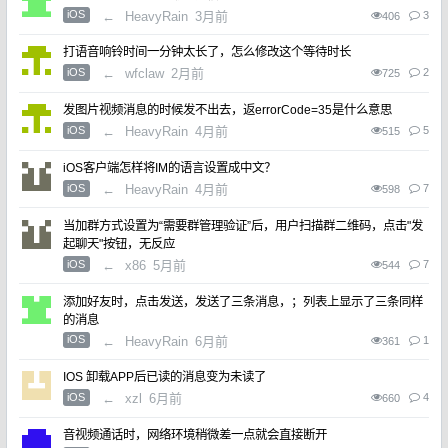
iOS
←
HeavyRain
3月前
3
406
打语音响铃时间一分钟太长了，怎么修改这个等待时长
iOS
←
wfclaw
2月前
2
725
发图片视频消息的时候发不出去，返errorCode=35是什么意思
iOS
←
HeavyRain
4月前
5
515
iOS客户端怎样将IM的语言设置成中文？
iOS
←
HeavyRain
4月前
7
598
当加群方式设置为“需要群管理验证”后，用户扫描群二维码，点击"发
起聊天"按钮，无反应
iOS
←
x86
5月前
7
544
添加好友时，点击发送，发送了三条消息，；列表上显示了三条同样
的消息
iOS
←
HeavyRain
6月前
1
361
IOS 卸载APP后已读的消息变为未读了
iOS
←
xzl
6月前
4
660
音视频通话时，网络环境稍微差一点就会直接断开