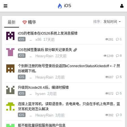
iOS
最新
精华
排序：
发帖时间
iOS的老版本在iOS26系统上发消息报错
iOS
←
x86
17天前
1
281
IOS包掉签重装后 部分聊天记录丢失
iOS
←
HeavyRain
22天前
8
1249
个别新注册的账号登录后会返回kConnectionStatusKickedoff = -7 然
后被踢下线。
iOS
←
HeavyRain
2月前
5
687
升级到Xcode26.4后，编译时报错
iOS
←
hysen
2月前
5
572
连接上蓝牙耳机，读取语音条，去电来电，只会在手机上有声音，蓝
牙耳机无效怎么解决
iOS
←
HeavyRain
3月前
3
392
能不能批量获取服务端用户信息