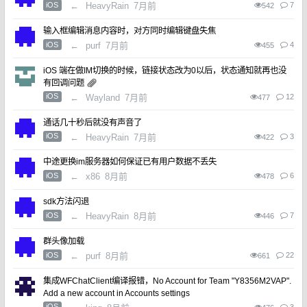
iOS
←
HeavyRain
7月前
7
542
输入框编辑消息内容时，对方同时编辑键盘失焦
iOS
←
purf
7月前
4
455
iOS 端在做IM切换的时候，链接状态改为0以后，状态通知就再也没
有回调问题
iOS
←
Wayland
7月前
12
477
通话几十秒后就没有声音了
iOS
←
HeavyRain
7月前
3
422
中途更换im服务器如何保证已有用户数据不丢失
iOS
←
x86
8月前
6
478
sdk方法闪退
iOS
←
HeavyRain
8月前
7
446
群头像加载
iOS
←
purf
8月前
22
661
集成WFChatClient编译报错，No Account for Team "Y8356M2VAP".
Add a new account in Accounts settings
iOS
3