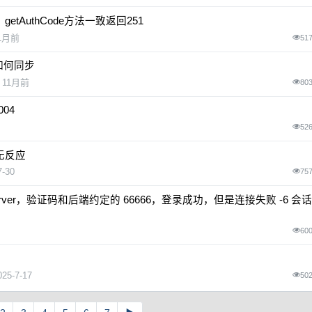
getAuthCode方法一致返回251
1月前
51
如何同步
11月前
80
004
52
用无反应
7-30
75
接 Server，验证码和后端约定的 66666，登录成功，但是连接失败 -6 会
60
025-7-17
50