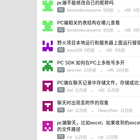
pc端不能修改自己的昵称吗
PC
bentendexiaoyema
9月前
←
x86
9
PC端相关的表结构在哪儿查看
PC
bentendexiaoyema
9月前
←
x86
9
野火项目本地运行和服务器上面运行报
PC
anna168
9月前
←
x86
9月前
PC SDK 如何在PC上多账号多开
PC
winchen
10月前
←
x86
10月前
PC端在聊天记录中存储文件，存储成功
PC
dwl
11月前
←
x86
11月前
聊天时出现丢附件的现象
PC
dwl
11月前
←
HeavyRain
11月前
pc端聊天，比如excel，如果收到的ex
的文件路径
PC
cqr
11月前
←
cqr
11月前