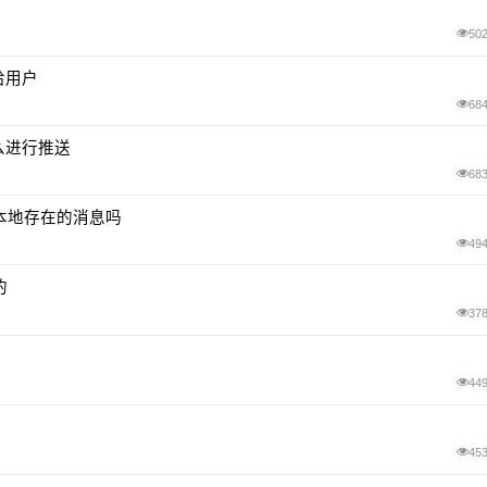
50
给用户
68
么进行推送
68
获得本地存在的消息吗
49
的
37
44
45