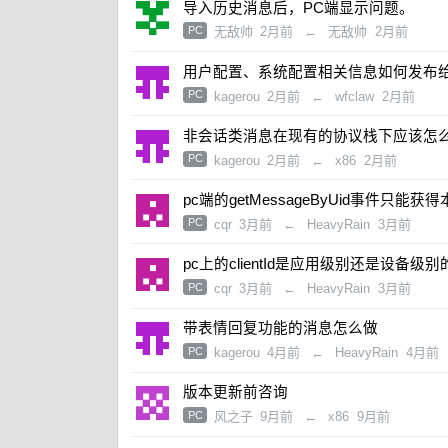
导入历史消息后，PC端显示问题。
PC
无敌帅
2月前
←
无敌帅
2月前
用户配置、系统配置相关信息如何发布
PC
kagerou
2月前
←
wfclaw
2月前
非会话类消息在现有的协议栈下应该怎
PC
kagerou
2月前
←
x86
2月前
pc端的getMessageByUid事件只能
PC
cqr
3月前
←
HeavyRain
3月前
pc上的clientId是应用级别还是设备级别
PC
cqr
3月前
←
HeavyRain
3月前
带表情回复功能的消息怎么做
PC
kagerou
4月前
←
HeavyRain
4月前
版本更新前咨询
PC
风之子
9月前
←
x86
9月前