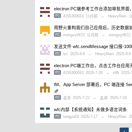
electron PC端参考工作台添加审批界面，
PC
4155300553
11月前
←
HeavyRain
1
用野火重构我们自己应用后，历史数据
PC
mengxy0672
11月前
←
mengxy0672
发送文件 wfc.sendMessage 接口报-100
PC
lyc
2025-8-6
←
HeavyRain
2025-8-6
electron PC端工作台，点击工作台应
PC
4155300553
2025-7-28
←
x86
2025-
IM、App Server 部署后，PC 端连
PC
孟浪
2025-7-22
←
孟浪
2025-7-24
wfc内部【系统通知】未做多语言词条
PC
tangyu03
2025-7-17
←
HeavyRain
2