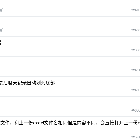
月前
47
月前
43
错
35
43
之后聊天记录自动划到底部
48
60
cel文件，和上一份excel文件名相同但是内容不同，会直接打开上一份ex
52