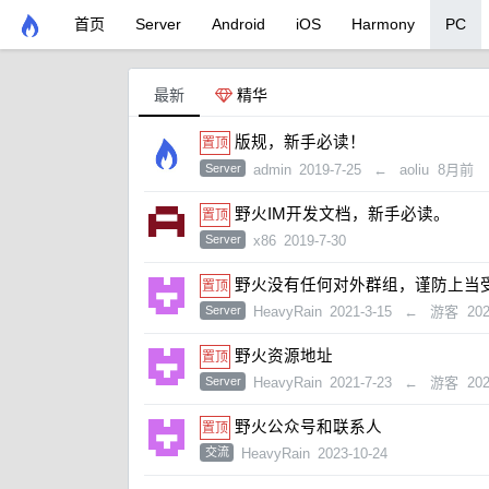
首页
Server
Android
iOS
Harmony
PC
最新
精华
版规，新手必读！
Server
admin
2019-7-25
←
aoliu
8月前
野火IM开发文档，新手必读。
Server
x86
2019-7-30
野火没有任何对外群组，谨防上当
Server
HeavyRain
2021-3-15
←
游客
202
野火资源地址
Server
HeavyRain
2021-7-23
←
游客
202
野火公众号和联系人
交流
HeavyRain
2023-10-24