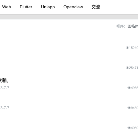
Web
Flutter
Uniapp
Openclaw
交流
排序：
回帖
1524
2547
受骗。
3-7-7
496
3-7-7
945
408