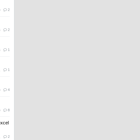
2
0
2
8
1
8
1
1
4
0
8
0
cel
2
1