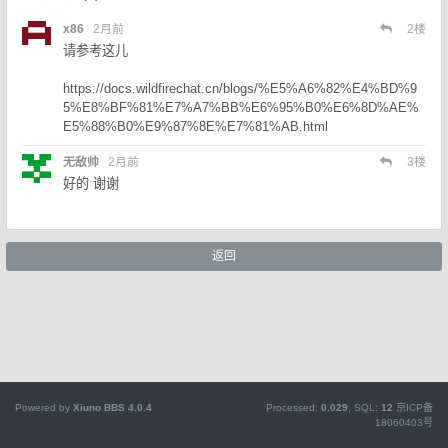
x86
2月前
2
楼
请参考这儿
https://docs.wildfirechat.cn/blogs/%E5%A6%82%E4%BD%9
5%E8%BF%81%E7%A7%BB%E6%95%B0%E6%8D%AE%
E5%88%B0%E9%87%8E%E7%81%AB.html
无敌帅
2月前
3
楼
好的 谢谢
返回
Powered by
Xiuno BBS
4.0.4
Processed:
0.029
, SQL:
12
京ICP备
18060403号