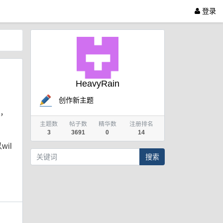
登录
HeavyRain
创作新主题
，
主题数
帖子数
精华数
注册排名
3
3691
0
14
wil
搜索