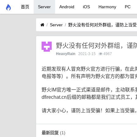
首页
Server
Android
iOS
Harmony
PC
Server
野火没有任何对外群组，谨防上当受
野火没有任何对外群组，谨
HeavyRain
2021-3-15
4967
近期发现有人冒充野火官方进行行骗，在此
电报等等）。所有声明为野火官方的都为冒
野火IM官方唯一正式渠道是邮件，主动联系我们请通过 supp
dfirechat.cn后缀的邮箱都是我们正式
请大家小心，谨防上当受骗！如果上当受骗，
最新回复
(
1
)