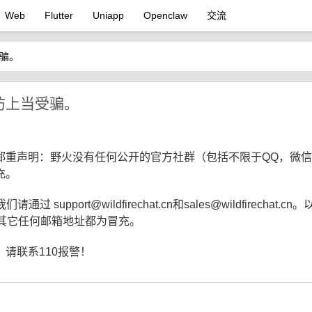
Web
Flutter
Uniapp
Openclaw
交流
骗。
防上当受骗。
郑重声明：野火没有任何公开的官方社群（包括不限于QQ，微信
充。
ort@wildfirechat.cn和sales@wildfirechat.cn。以
员工，其它任何邮箱地址都为冒充。
请联系110报警！