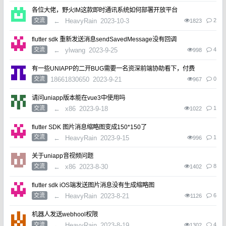
各位大佬，野火IM这款即时通讯系统如何部署开放平台
交流
←
HeavyRain
2023-10-3
2
1823
flutter sdk 重新发送消息sendSavedMessage没有回调
交流
←
ylwang
2023-9-25
4
998
有一些UNIAPP的二开BUG需要一名资深前端协助看下，付费
交流
18661830650
2023-9-21
0
967
请问uniapp版本能在vue3中使用吗
交流
←
x86
2023-9-18
1
1022
flutter SDK 图片消息缩略图变成150*150了
交流
←
HeavyRain
2023-9-15
1
996
关于uniapp音视频问题
交流
←
x86
2023-8-30
8
1402
flutter sdk iOS端发送图片消息没有生成缩略图
交流
←
HeavyRain
2023-8-21
6
1126
机器人发送webhool权限
交流
←
HeavyRain
2023-8-19
4
1302