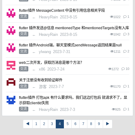
flutter插件 MessageContent 中没有引用信息相关字段
交流
←
HeavyRain
2023-8-15
1
1022
flutter 插件发送@信息 mentionedType 和mentionedTargets没有入库
交流
←
HeavyRain
2023-8-15
3
1042
flutter 插件Android端，聊天室模式sendMessage返回结果是null
交流
←
ylwang
2023-7-31
2
1211
web二次开发，获取历消息是哪个方法？
交流
←
x86
2023-7-24
10
1272
关于注册没有收到验证邮件
交流
←
游客
2023-7-7
1
5170
flutter插件 打包apk 有什么要求吗，我们这边打包后 就请求不了，显
示获取clientId失败
交流
←
HeavyRain
2023-7-3
1
925
◀
1
2
3
4
5
6
7
8
9
▶