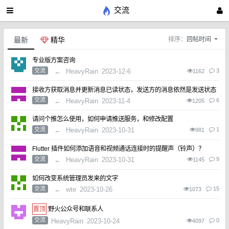
交流
最新
精华
排序：
回帖时间
专业版方案咨询
交流
←
HeavyRain
2023-12-6
3
1162
接收方获取消息并更新消息已读状态，发送方的消息依然是发送状态
交流
←
HeavyRain
2023-11-4
6
1205
请问个推怎么使用，如何申请推送服务，和修改配置
交流
←
HeavyRain
2023-10-31
1
981
Flutter 插件如何添加语音和视频通话连接时的提醒声（铃声）？
交流
←
HeavyRain
2023-10-31
9
1145
如何改变系统管理员发来的文字
交流
←
wte
2023-10-26
15
1073
野火公众号和联系人
交流
HeavyRain
2023-10-24
0
4097