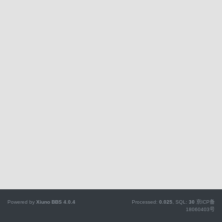
Powered by
Xiuno BBS
4.0.4
Processed:
0.025
, SQL:
30
京ICP备
18060403号