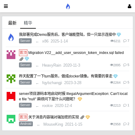
最新
精华
我部署完成Demo服务后，客户端能登陆，但一只显示连接中
Server
←
x86
2025-1-14
7
6211
Migration V22__add_user_session_token_index.sql failed
Server
←
HeavyRain
2020-11-3
5
2895
昨天配置了一下turn服务，做成docker镜像。有需要的拿走
Server
←
fqybzhangji
2023-3-28
5
2264
server项目源码本地启动时报 IllegalArgumentException: Can't locat
e file "null" 麻烦问下是什么问题呢？
Server
←
rookie
2020-12-4
1
2213
关于消息内容端对端加密的实现
Android
←
MouseKing
2021-1-15
2
2958