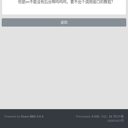
但是im不能没有后台啊呜呜呜，要不出个调用接口的教程？
返回
Powered by
Xiuno BBS
4.0.4
Processed:
0.032
, SQL:
12
京ICP备
18060403号