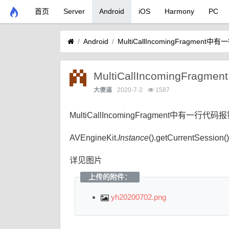
首页
Server
Android
iOS
Harmony
PC
Android
MultiCallIncomingFragme
MultiCallIncomingF
大傻逼
2020-7-2
1587
MultiCallIncomingFragment中有一行代码
AVEngineKit.
Instance
().getCurrentSession()
详见图片
上传的附件：
yh20200702.png