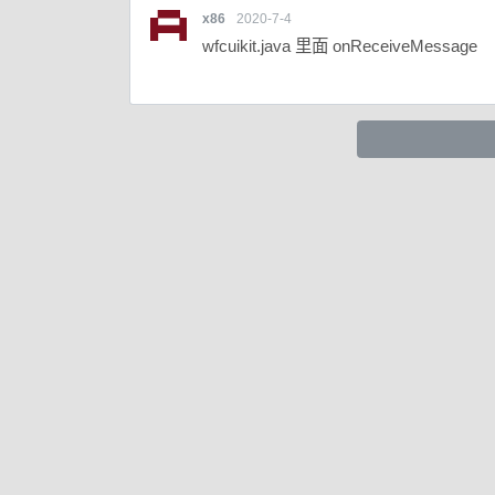
x86
2020-7-4
wfcuikit.java 里面 onReceiveMessage