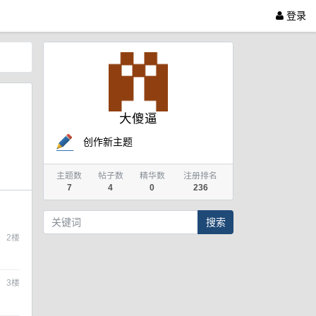
登录
大傻逼
创作新主题
主题数
帖子数
精华数
注册排名
7
4
0
236
搜索
2
楼
3
楼