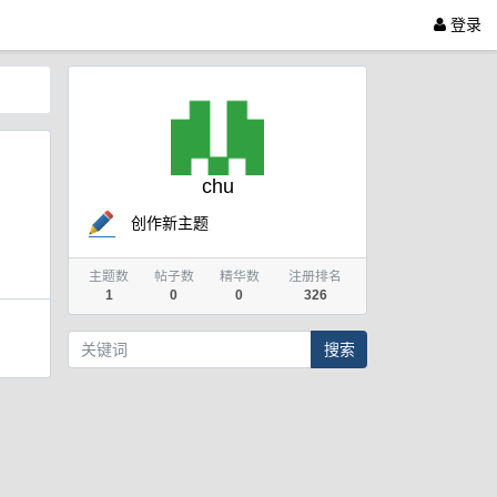
登录
chu
创作新主题
主题数
帖子数
精华数
注册排名
1
0
0
326
搜索