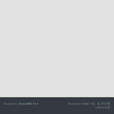
Powered by
Xiuno BBS
4.0.4
Processed:
0.031
, SQL:
11
京ICP备
18060403号