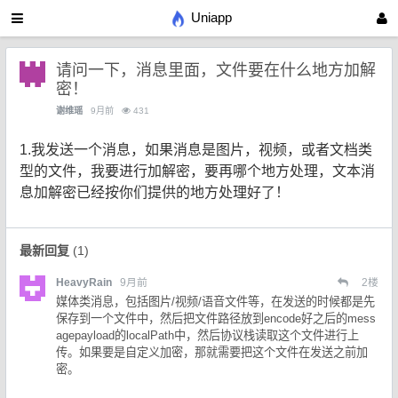
Uniapp
请问一下，消息里面，文件要在什么地方加解
密！
谢维瑶
9月前
431
1.我发送一个消息，如果消息是图片，视频，或者文档类
型的文件，我要进行加解密，要再哪个地方处理，文本消
息加解密已经按你们提供的地方处理好了！
最新回复
(
1
)
HeavyRain
9月前
2
楼
媒体类消息，包括图片/视频/语音文件等，在发送的时候都是先
保存到一个文件中，然后把文件路径放到encode好之后的mess
agepayload的localPath中，然后协议栈读取这个文件进行上
传。如果要是自定义加密，那就需要把这个文件在发送之前加
密。