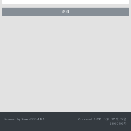
返回
Powered by
Xiuno BBS
4.0.4
Processed:
0.031
, SQL:
12
京ICP备
18060403号