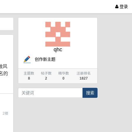
登录
qhc
创作新主题
司做风
名的
主题数
帖子数
精华数
注册排名
8
2
0
1827
搜索
2
楼