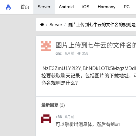
首页
Server
Android
iOS
Harmony
PC
Server
图片上传到七牛云的文件名的规则是
图片上传到七牛云的文件名
qhc
6月前
358
NzE3ZmU1Y2I2YjBhNDk1OTk5MzgzMDdl
控要获取聊天记录，包括图片的下载地址，可
命名规则是什么？
最新回复
(
2
)
x86
6月前
可以解析出消息体，然后看到url