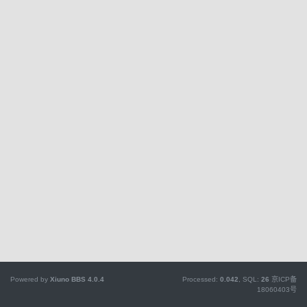
Powered by
Xiuno BBS
4.0.4
Processed:
0.042
, SQL:
26
京ICP备
18060403号