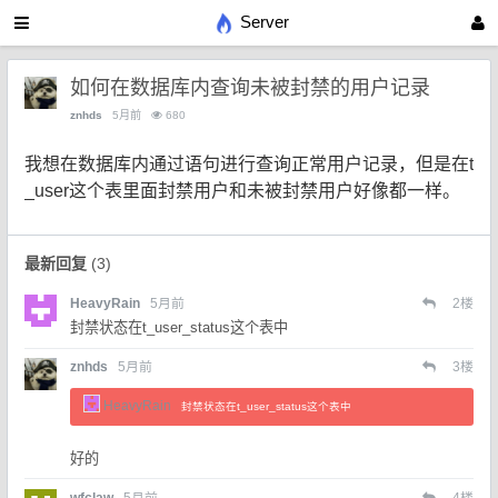
Server
如何在数据库内查询未被封禁的用户记录
znhds
5月前
680
我想在数据库内通过语句进行查询正常用户记录，但是在t
_user这个表里面封禁用户和未被封禁用户好像都一样。
最新回复
(
3
)
HeavyRain
5月前
2
楼
封禁状态在t_user_status这个表中
znhds
5月前
3
楼
HeavyRain
封禁状态在t_user_status这个表中
好的
wfclaw
5月前
4
楼