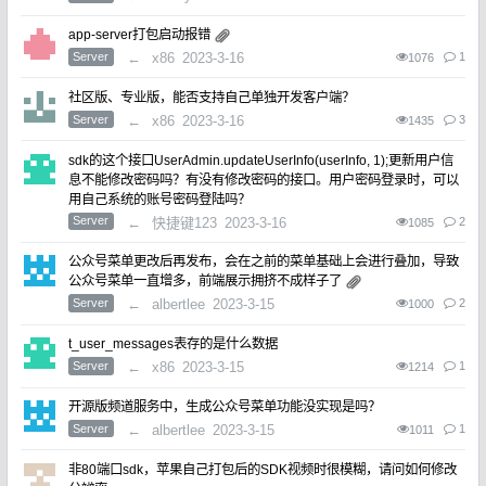
app-server打包启动报错
Server
←
x86
2023-3-16
1
1076
社区版、专业版，能否支持自己单独开发客户端？
Server
←
x86
2023-3-16
3
1435
sdk的这个接口UserAdmin.updateUserInfo(userInfo, 1);更新用户信
息不能修改密码吗？有没有修改密码的接口。用户密码登录时，可以
用自己系统的账号密码登陆吗？
Server
←
快捷键123
2023-3-16
2
1085
公众号菜单更改后再发布，会在之前的菜单基础上会进行叠加，导致
公众号菜单一直增多，前端展示拥挤不成样子了
Server
←
albertlee
2023-3-15
2
1000
t_user_messages表存的是什么数据
Server
←
x86
2023-3-15
1
1214
开源版频道服务中，生成公众号菜单功能没实现是吗？
Server
←
albertlee
2023-3-15
1
1011
非80端口sdk，苹果自己打包后的SDK视频时很模糊，请问如何修改