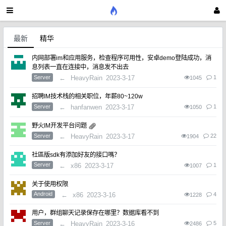
最新
精华
内网部署im和应用服务，检查程序可用性，安卓demo登陆成功，消
息列表一直在连接中，消息发不出去
Server
←
HeavyRain
2023-3-17
1
1045
招聘IM技术栈的相关职位，年薪80~120w
Server
←
hanfanwen
2023-3-17
1
1050
野火IM开发平台问题
Server
←
HeavyRain
2023-3-17
22
1904
社區版sdk有添加好友的接口嗎？
Server
←
x86
2023-3-17
1
1007
关于使用权限
Android
←
x86
2023-3-16
4
1228
用户，群组聊天记录保存在哪里？数据库看不到
Server
←
HeavyRain
2023-3-16
5
2486