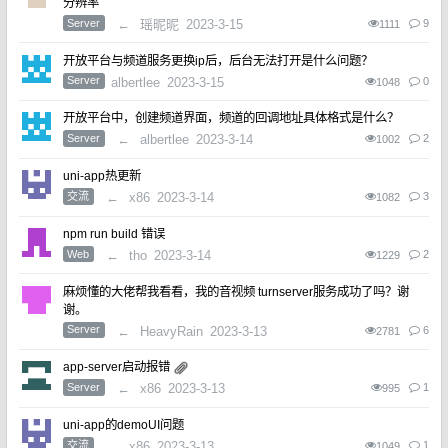
分辨率
Server
←
瑶昵昵
2023-3-15
9
1111
开放平台与频道服务更换ip后，后台无法打开是什么问题？
Server
albertlee
2023-3-15
0
1048
开放平台中，创建频道界面，频道的回调地址具体格式是什么？
Server
←
albertlee
2023-3-14
2
1002
uni-app热更新
交流
←
x86
2023-3-14
3
1082
npm run build 错误
Web
←
tho
2023-3-14
2
1229
麻烦懂的大佬帮我看看，我的音视频 turnserver服务成功了吗？谢
谢。
Server
←
HeavyRain
2023-3-13
6
2781
app-server启动报错
Server
←
x86
2023-3-13
1
995
uni-app的demoUI问题
交流
←
x86
2023-3-13
1
1049