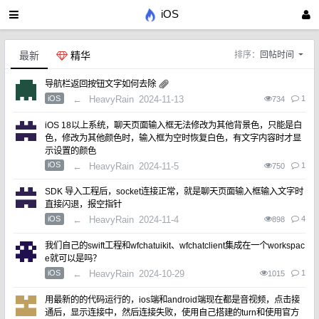
iOS
最新
精华
排序：
回帖时间
导航栏返回按钮文字如何去除
iOS
←
HeavyRain
2024-11-13
1
734
iOS 18以上系统，聊天页面输入框无法修改为其他背景色，只能是白
色，修改为其他颜色时，输入框为空时恢复白色，有文字内容时才显
示设置的颜色
iOS
←
HeavyRain
2024-11-5
1
750
SDK 导入工程后，socket连接正常，就是聊天页面输入框输入文字时
直接闪退，报空指针
iOS
←
HeavyRain
2024-11-4
4
898
我们自己的swift工程和wfchatuikit、wfchatclient集成在一个workspac
e就可以是吗？
iOS
←
HeavyRain
2024-10-29
1
1015
用最新的的代码运行的，ios端和android端现在都是音视频，点击接
通后，显示连接中，然后连接失败，使用自己搭建的turn和使用官方