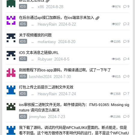
群公告无法修改
iOS
←
x86
2024-8-28
9
974
在后台通过api接口加群后，在ios端显示未加入
iOS
←
HeavyRain
2024-8-22
2
907
关于视频播放的问题
iOS
←
mofantasy
2024-8-20
9
1195
iOS 文本消息之链接URL
iOS
←
Rubyuer
2024-8-5
4
945
刚按教程下的ios-app源码，咋编译通过啊，试了一下午了
iOS
luoshilei2024
2024-7-30
0
815
打包上传之后提示二进制文件无效
iOS
←
HeavyRain
2024-7-24
7
1368
ios审核报二进制文件无效，邮件错误码为：ITMS-91065: Missing sig
nature 请问应该怎么解决
iOS
jimmyhao
2024-7-23
0
2186
我下载了源码，调试的代码是WFChatUIKit里面的。断点能走，但是
看不到值。这个地方做修改不影响代码的运行，是不是这个WFChatU