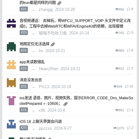
的trun都是同样的问题
iOS
←
zhanggj
2024-10-28
8
866
音视频通话： 去掉后，将WFCU_SUPPORT_VOIP 头文件中定义改
成0，工程中去掉WebRTC和WFAVEngineKit的依赖，出现报错
iOS
←
喵喵不吃秋刀鱼
2024-10-24
5
765
地图定位无法选择
iOS
←
tis
2024-10-21
8
889
app未读数错乱
iOS
←
HeavyRain
2024-10-21
2
832
消息没发出去
iOS
←
PG13
2024-10-19
10
999
ios发送 语音、图片、视频失败，提示ERROR_CODE_Dns_MakeSo
cketPrepared = -10606；
iOS
←
x86
2024-10-8
4
891
iOS 18 上聊天界面会闪退
iOS
←
ppzzss
2024-9-27
2
1075