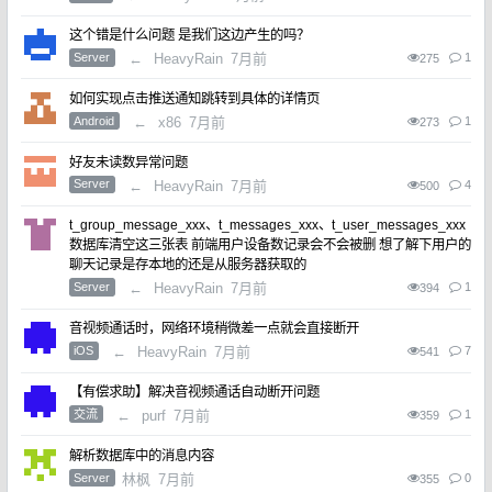
这个错是什么问题 是我们这边产生的吗？
Server
←
HeavyRain
7月前
1
275
如何实现点击推送通知跳转到具体的详情页
Android
←
x86
7月前
1
273
好友未读数异常问题
Server
←
HeavyRain
7月前
4
500
t_group_message_xxx、t_messages_xxx、t_user_messages_xxx
数据库清空这三张表 前端用户设备数记录会不会被删 想了解下用户的
聊天记录是存本地的还是从服务器获取的
Server
←
HeavyRain
7月前
1
394
音视频通话时，网络环境稍微差一点就会直接断开
iOS
←
HeavyRain
7月前
7
541
【有偿求助】解决音视频通话自动断开问题
交流
←
purf
7月前
1
359
解析数据库中的消息内容
Server
林枫
7月前
0
355