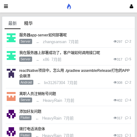
最新
精华
服务器app-server如何部署呢
Server
←
zhangsansan
7月前
2
297
我在服务器上部署成功了，客户端如何调用接口呢
Server
←
x86
7月前
5
317
reactNative项目中，怎么用 ./gradlew assembleRelease打包的APP
会崩溃
Android
←
lin31267304
7月前
2
308
离职人员注销账号问题
Server
←
HeavyRain
7月前
4
402
添加好友问题
Flutter
←
HeavyRain
7月前
1
317
拨打电话消息体
Flutter
←
HeavyRain
7月前
1
323