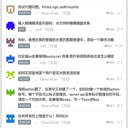
协议代理问题，ProtoLogic.setProxyInfo
Android
←
HeavyRain
7月前
1
351
输入框编辑消息内容时，对方同时编辑键盘失焦
iOS
←
purf
7月前
4
455
你好，我想在我的管理后台里的客服管理中，添加一个聊天功能
Server
←
x86
7月前
10
421
社区版im如果使用bunny.net 存储 图片和视频具体应该怎么做呢
Server
←
x86
7月前
5
408
如何实现查询某个用户是否对我发送给我
Server
←
HeavyRain
7月前
1
343
我把admin删了，在表中又创建了一个，如何创建一个有效的admin
账号。哪个字段可以标识管理员，server api没有标识管理员的字段，
请给一个代码示例，如果使用extra，写一下json的key
Android
←
HeavyRain
7月前
3
367
合并转发的上限是什么？同问IOS
Android
←
HeavyRain
7月前
2
391