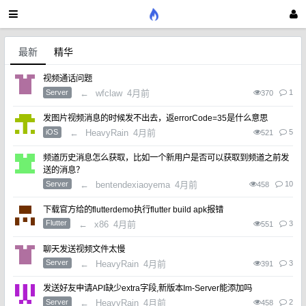
最新
精华
视频通话问题
Server
←
wfclaw
4月前
1
370
发图片视频消息的时候发不出去，返errorCode=35是什么意思
iOS
←
HeavyRain
4月前
5
521
频道历史消息怎么获取，比如一个新用户是否可以获取到频道之前发
送的消息？
Server
←
bentendexiaoyema
4月前
10
458
下载官方给的flutterdemo执行flutter build apk报错
Flutter
←
x86
4月前
3
551
聊天发送视频文件太慢
Server
←
HeavyRain
4月前
3
391
发送好友申请API缺少extra字段,新版本Im-Server能添加吗
Server
←
HeavyRain
4月前
2
458