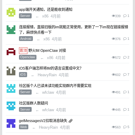
app端开关通知，还是能收到通知
Server
←
x86
4月前
1
339
连接报错，直接旧版的im就能正常使用，更新了一下im现在链接报错
了，麻烦快点看一下
Android
←
x86
4月前
1
376
野火IM OpenClaw 对接
Openclaw
←
x86
4月前
2
572
iOS客户端怎样将IM的语言设置成中文？
iOS
←
HeavyRain
4月前
7
602
社区版个人已读未读功能实现群内不需要实现
Server
←
wfclaw
4月前
1
491
社区版群人数疑问
Server
←
wfclaw
4月前
1
445
getMessagesV2拉取消息缺失
Web
←
HeavyRain
4月前
5
563