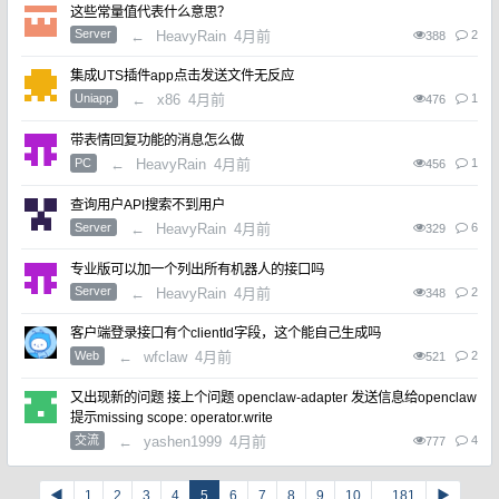
这些常量值代表什么意思？
Server
←
HeavyRain
4月前
2
388
集成UTS插件app点击发送文件无反应
Uniapp
←
x86
4月前
1
476
带表情回复功能的消息怎么做
PC
←
HeavyRain
4月前
1
456
查询用户API搜索不到用户
Server
←
HeavyRain
4月前
6
329
专业版可以加一个列出所有机器人的接口吗
Server
←
HeavyRain
4月前
2
348
客户端登录接口有个clientId字段，这个能自己生成吗
Web
←
wfclaw
4月前
2
521
又出现新的问题 接上个问题 openclaw-adapter 发送信息给openclaw
提示missing scope: operator.write
交流
←
yashen1999
4月前
4
777
◀
1
2
3
4
5
6
7
8
9
10
...181
▶